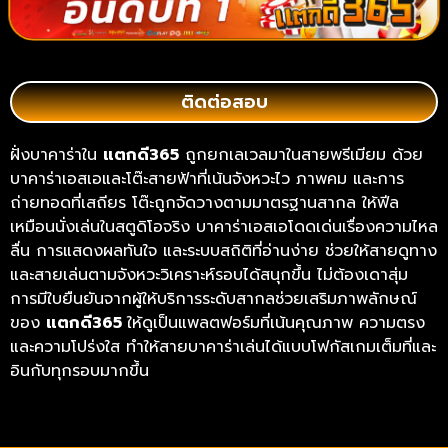
ติดต่อสอบ
ฝั่งบาคาร่าใน
แตกดี365
ถูกยกเลเวลมาในสายพรีเมียม ด้วย
บาคาร่าเอสเอและโต๊ะสายฟ้าที่เน้นจังหวะไว ภาพคม และการ
ถ่ายทอดที่เสถียร โต๊ะถูกจัดวางตามมาตรฐานสากล ให้ฟีล
เหมือนนั่งเล่นในสตูดิโอจริง บาคาร่าเอสเอโดดเด่นเรื่องความไหล
ลื่น การแสดงผลทันใจ และระบบสถิติที่อ่านง่าย ช่วยให้สายดูทาง
และสายเล่นตามจังหวะวิเคราะห์รอบได้สนุกขึ้น ไม่ต้องเดาสุ่ม
การมีใบยืนยันจากผู้ให้บริการระดับสากลช่วยเสริมภาพลักษณ์
ของ
แตกดี365
ให้ดูเป็นแพลตฟอร์มที่เน้นคุณภาพ ความตรง
และความโปร่งใส ทำให้สายบาคาร่าเล่นได้แบบโฟกัสเกมเต็มที่และ
อินกับทุกรอบมากขึ้น