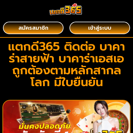
สมัครสมาชิก
เข้าสู่ระบบ
แตกดี365 ติดต่อ บาคา
ร่าสายฟ้า บาคาร่าเอสเอ
ถูกต้องตามหลักสากล
โลก มีใบยืนยัน